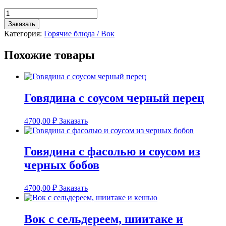
Количество
товара
Заказать
Говядина
Категория:
Горячие блюда / Вок
в
апельсиновом
Похожие товары
соусе
Говядина с соусом черный перец
4700,00
₽
Заказать
Говядина с фасолью и соусом из
черных бобов
4700,00
₽
Заказать
Вок с сельдереем, шиитаке и